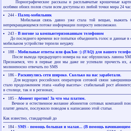
Порнографические рассказы и расплывчатые крошечные карти
особями обоих полов стали всем доступны из любой точки мира 24 часа
244 -
Палец-мобильник
Мобильная связь давно уже стала той вещью, выжить бе
непрекращающемся потоке информации попросту невозможно.
243 -
В погоне за компьютеризованным телефоном
До последнего времени все попытки объединить голос и данные в 
мобильном устройстве терпели неудачу.
188 -
Мобильные ответы или факЪю :) (FAQ) для вашего телефо
После выхода предыдущего номера на нас обрушилась лавина SMS
Признаемся, что в первые дни мы даже не успевали прочесть их, 
молниеносно отвечать по SMS
186 -
Раскинулись сети широко. Сколько на нас заработали.
Для ведущих российских операторов сотовой связи завершивше
стало продолжением этапа «набор высоты»: стабильный рост абонентс
в столице, так и в регионах;
185 -
Абонент против! За что мы платим.
Вечное и естественное желание абонентов сотовых компаний понят
платят деньги, послужило поводом к написанию этой статьи.
Как известно, стандартный до
184 -
SMS - помощь большая и малая... (В помощь начинающим-