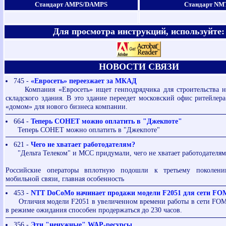
Стандарт AMPS/DAMPS
Стандарт NM
Для просмотра инструкций, используйте:
НОВОСТИ СВЯЗИ
745 -
«Евросеть» переезжает за МКАД
Компания «Евросеть» ищет генподрядчика для строительства н
складского здания. В это здание переедет московский офис ритейлера
«домом» для нового бизнеса компании.
664 -
Теперь СОНЕТ можно оплатить в "Джекпоте"
Теперь СОНЕТ можно оплатить в "Джекпоте"
621 -
Чего не хватает работодателям?
"Дельта Телеком" и МСС придумали, чего не хватает работодателя
Российские операторы вплотную подошли к третьему поколени
мобильной связи, главная особенность
453 -
NTT DoCoMo начинает продажи модели F2051 для сети F
Отличия модели F2051 в увеличенном времени работы в сети FOMA
в режиме ожидания способен продержаться до 230 часов.
356 -
Эти "ненужные" WAP-ресурсы