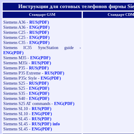
Инструкции для сотовых телефонов фирмы Si
Стандарт GSM
Стандарт CD
Siemens A36 -
RUS(PDF)
Siemens A36 -
ENG(PDF)
Siemens C25 -
RUS(PDF)
Siemens C25 -
ENG(PDF)
Siemens C35 -
ENG(PDF)
Siemens IC35 SyncStation guide -
ENG(PDF)
Siemens M35 -
ENG(PDF)
Siemens M35i -
RUS(PDF)
Siemens P35 -
RUS(PDF)
Siemens P35 Extreme -
RUS(PDF)
Siemens P35c Style -
ENG(PDF)
Siemens S25 -
RUS(PDF)
Siemens S25 -
ENG(PDF)
Siemens S35 -
ENG(PDF)
Siemens S40 -
ENG(PDF)
Siemens S25 AT commands -
ENG(PDF)
Siemens SL10 -
RUS(PDF)
Siemens SL10 -
ENG(PDF)
Siemens SL45 -
RUS(PDF)
Siemens SL45 -
RUS(PDF) info
Siemens SL45 -
ENG(PDF)