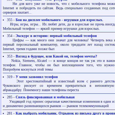
Ни для кого уже не новость, что с мобильного телефона можн
Internet и побродить по сайтам. Ведь специально созданных под со
серверов хватает...
355 -
Бои на дисплее мобильного - игрушки для взрослых.
Игры, игры, игры... Их любят дети, да и взрослые не прочь иногда
Мобильный телефон — яркий пример игрушки для взрослых.
354 -
Экскурс в историю: первый мобильный телефон
Цифры — как много они значат для человека! Четверть века н
первый персональный компьютер, около тридцати лет назад состоя
Internet, тремя годами позже был
353 -
Взгляд в будущее, или Какой он, телефон мечты?
Nokia, Siemens, Alcatel — в конце концов не так уж это и важно
телефон. Главное, чтобы он был воплощением того, что нужн
Попробуем коснуться этой темы
319 -
У меня зазвонил телефон
Этот хрестоматийный и известный всем с раннего детства
Чуковского рискует со временем превратиться в непонятную
абракадабру. Понемногу наши телефоны переста
285 -
Связь фиксированная и мобильная
Уходящий год принес серьезные качественные изменения в один из
и динамично развивающихся рынков — рынков телекоммуникаций
281 -
Как выбрать мобильник. Отрывок из письма другу в про