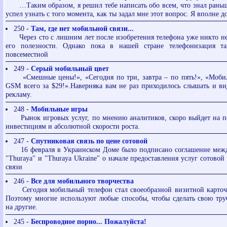
…Таким образом, я решил тебе написать обо всем, что знал раньше
успел узнать с того момента, как ты задал мне этот вопрос. Я вполне до
250 -
Там, где нет мобильной связи...
Через сто с лишним лет после изобретения телефона уже никто не
его полезности. Однако пока в нашей стране телефонизация т
повсеместной
249 -
Cерый мобильный цвет
«Смешные цены!», «Сегодня по три, завтра – по пять!», «Моби
GSM всего за $29!».Наверняка вам не раз приходилось слышать и в
рекламу.
248 -
Мобильные игры
Рынок игровых услуг, по мнению аналитиков, скоро выйдет на пе
инвестициям и абсолютной скорости роста.
247 -
Спутниковая связь по цене сотовой
16 февраля в Украинском Доме было подписано соглашение меж
"Thuraya" и "Thuraya Ukraine" о начале предоставления услуг сотовой
связи
246 -
Все для мобильного творчества
Сегодня мобильный телефон стал своеобразной визитной карточк
Поэтому многие используют любые способы, чтобы сделать свою тр
на другие.
245 -
Беспроводное порно... Пожалуйста!