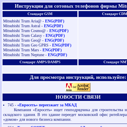
Инструкции для сотовых телефонов фирмы Mits
Стандарт GSM
Стандарт CD
Mitsubishi Trum Aria@ -
ENG(PDF)
Mitsubishi Trum Astral -
ENG(PDF)
Mitsubishi Trum Cosmo@ -
ENG(PDF)
Mitsubishi Trum Calaxy -
ENG(PDF)
Mitsubishi Trum Geo@ -
ENG(PDF)
Mitsubishi Trum Geo GPRS -
ENG(PDF)
Mitsubishi Trum Mars -
ENG(PDF)
Mitsubishi Trum Neptune -
ENG(PDF)
Стандарт AMPS/DAMPS
Стандарт NM
Для просмотра инструкций, используйте:
НОВОСТИ СВЯЗИ
745 -
«Евросеть» переезжает за МКАД
Компания «Евросеть» ищет генподрядчика для строительства н
складского здания. В это здание переедет московский офис ритейлера
«домом» для нового бизнеса компании.