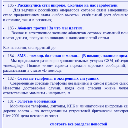
186 -
Раскинулись сети широко. Сколько на нас заработали.
Для ведущих российских операторов сотовой связи завершивше
стало продолжением этапа «набор высоты»: стабильный рост абонентс
в столице, так и в регионах;
185 -
Абонент против! За что мы платим.
Вечное и естественное желание абонентов сотовых компаний понят
платят деньги, послужило поводом к написанию этой статьи.
Как известно, стандартный до
184 -
SMS - помощь большая и малая... (В помощь начинающим-
Мы продолжаем разговор о дополнительных услугах GSM, объеди
«messaging». Полное «имя» сервиса передачи коротких сообщений,
рассказывали в статье «В помощь
182 -
Сотовые телефоны в экстренных ситуациях
Современные сотовые телефоны незаменимы в самом прямом смысле
Известны достоверные случаи, когда они спасали жизнь чело
ответственные моменты - например, п
181 -
Золотые мобильники
Мобильные телефоны, лэптопы, КПК и миниатюрные цифровые кам
дороже золота - по исследованиям устроителей британской электр
Live 2001 цена некоторых элект
смотреть все разделы новостей