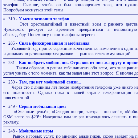
телефон. Главное, чтобы он был воплощением того, что нужн
Попробуем коснуться этой темы
319 -
У меня зазвонил телефон
Этот хрестоматийный и известный всем с раннего детства
Чуковского рискует со временем превратиться в непонятную
абракадабру. Понемногу наши телефоны переста
285 -
Связь фиксированная и мобильная
Уходящий год принес серьезные качественные изменения в один из
и динамично развивающихся рынков — рынков телекоммуникаций
281 -
Как выбрать мобильник. Отрывок из письма другу в про
…Таким образом, я решил тебе написать обо всем, что знал раньше
успел узнать с того момента, как ты задал мне этот вопрос. Я вполне до
250 -
Там, где нет мобильной связи...
Через сто с лишним лет после изобретения телефона уже никто не
его полезности. Однако пока в нашей стране телефонизация т
повсеместной
249 -
Cерый мобильный цвет
«Смешные цены!», «Сегодня по три, завтра – по пять!», «Моби
GSM всего за $29!».Наверняка вам не раз приходилось слышать и в
рекламу.
248 -
Мобильные игры
Рынок игровых услуг, по мнению аналитиков, скоро выйдет на пе