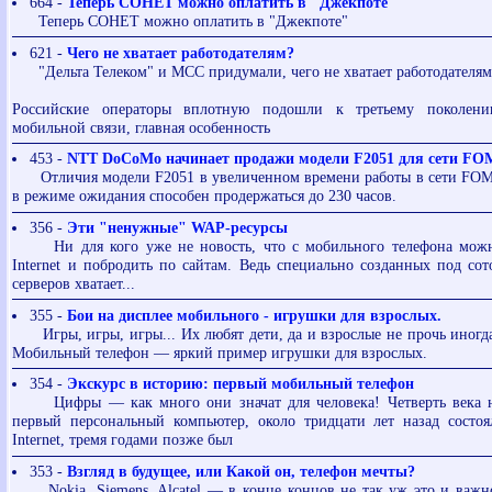
664 -
Теперь СОНЕТ можно оплатить в "Джекпоте"
Теперь СОНЕТ можно оплатить в "Джекпоте"
621 -
Чего не хватает работодателям?
"Дельта Телеком" и МСС придумали, чего не хватает работодателя
Российские операторы вплотную подошли к третьему поколени
мобильной связи, главная особенность
453 -
NTT DoCoMo начинает продажи модели F2051 для сети F
Отличия модели F2051 в увеличенном времени работы в сети FOMA
в режиме ожидания способен продержаться до 230 часов.
356 -
Эти "ненужные" WAP-ресурсы
Ни для кого уже не новость, что с мобильного телефона можн
Internet и побродить по сайтам. Ведь специально созданных под со
серверов хватает...
355 -
Бои на дисплее мобильного - игрушки для взрослых.
Игры, игры, игры... Их любят дети, да и взрослые не прочь иногда
Мобильный телефон — яркий пример игрушки для взрослых.
354 -
Экскурс в историю: первый мобильный телефон
Цифры — как много они значат для человека! Четверть века н
первый персональный компьютер, около тридцати лет назад состоя
Internet, тремя годами позже был
353 -
Взгляд в будущее, или Какой он, телефон мечты?
Nokia, Siemens, Alcatel — в конце концов не так уж это и важно