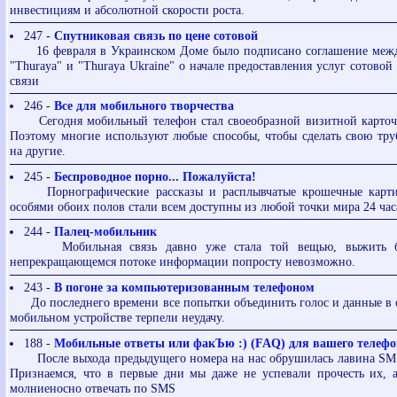
инвестициям и абсолютной скорости роста.
247 -
Спутниковая связь по цене сотовой
16 февраля в Украинском Доме было подписано соглашение меж
"Thuraya" и "Thuraya Ukraine" о начале предоставления услуг сотовой
связи
246 -
Все для мобильного творчества
Сегодня мобильный телефон стал своеобразной визитной карточк
Поэтому многие используют любые способы, чтобы сделать свою тр
на другие.
245 -
Беспроводное порно... Пожалуйста!
Порнографические рассказы и расплывчатые крошечные карти
особями обоих полов стали всем доступны из любой точки мира 24 часа
244 -
Палец-мобильник
Мобильная связь давно уже стала той вещью, выжить бе
непрекращающемся потоке информации попросту невозможно.
243 -
В погоне за компьютеризованным телефоном
До последнего времени все попытки объединить голос и данные в 
мобильном устройстве терпели неудачу.
188 -
Мобильные ответы или факЪю :) (FAQ) для вашего телефо
После выхода предыдущего номера на нас обрушилась лавина SMS
Признаемся, что в первые дни мы даже не успевали прочесть их, 
молниеносно отвечать по SMS