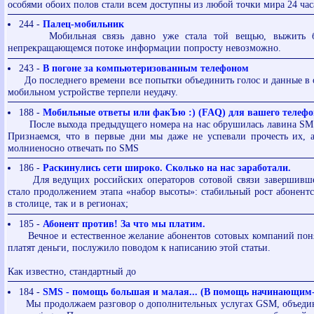
особями обоих полов стали всем доступны из любой точки мира 24 часа
244 -
Палец-мобильник
Мобильная связь давно уже стала той вещью, выжить бе
непрекращающемся потоке информации попросту невозможно.
243 -
В погоне за компьютеризованным телефоном
До последнего времени все попытки объединить голос и данные в 
мобильном устройстве терпели неудачу.
188 -
Мобильные ответы или факЪю :) (FAQ) для вашего телефо
После выхода предыдущего номера на нас обрушилась лавина SMS
Признаемся, что в первые дни мы даже не успевали прочесть их, 
молниеносно отвечать по SMS
186 -
Раскинулись сети широко. Сколько на нас заработали.
Для ведущих российских операторов сотовой связи завершивше
стало продолжением этапа «набор высоты»: стабильный рост абонентс
в столице, так и в регионах;
185 -
Абонент против! За что мы платим.
Вечное и естественное желание абонентов сотовых компаний понят
платят деньги, послужило поводом к написанию этой статьи.
Как известно, стандартный до
184 -
SMS - помощь большая и малая... (В помощь начинающим-
Мы продолжаем разговор о дополнительных услугах GSM, объеди