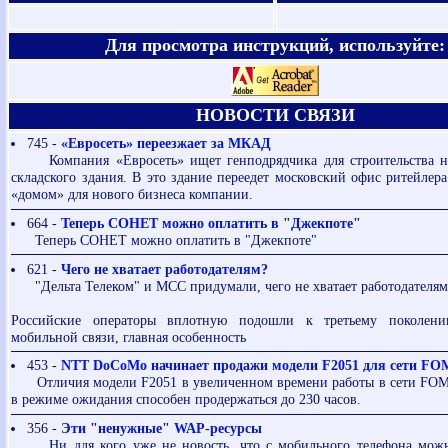
Для просмотра инструкций, используйте:
НОВОСТИ СВЯЗИ
745 -
«Евросеть» переезжает за МКАД
Компания «Евросеть» ищет генподрядчика для строительства н
складского здания. В это здание переедет московский офис ритейлера
«домом» для нового бизнеса компании.
664 -
Теперь СОНЕТ можно оплатить в "Джекпоте"
Теперь СОНЕТ можно оплатить в "Джекпоте"
621 -
Чего не хватает работодателям?
"Дельта Телеком" и МСС придумали, чего не хватает работодателя
Российские операторы вплотную подошли к третьему поколени
мобильной связи, главная особенность
453 -
NTT DoCoMo начинает продажи модели F2051 для сети F
Отличия модели F2051 в увеличенном времени работы в сети FOMA
в режиме ожидания способен продержаться до 230 часов.
356 -
Эти "ненужные" WAP-ресурсы
Ни для кого уже не новость, что с мобильного телефона можн