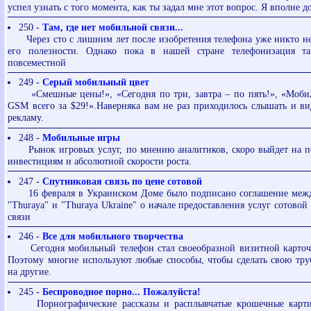
успел узнать с того момента, как ты задал мне этот вопрос. Я вполне до
250 -
Там, где нет мобильной связи...
Через сто с лишним лет после изобретения телефона уже никто не
его полезности. Однако пока в нашей стране телефонизация т
повсеместной
249 -
Cерый мобильный цвет
«Смешные цены!», «Сегодня по три, завтра – по пять!», «Моби
GSM всего за $29!».Наверняка вам не раз приходилось слышать и в
рекламу.
248 -
Мобильные игры
Рынок игровых услуг, по мнению аналитиков, скоро выйдет на пе
инвестициям и абсолютной скорости роста.
247 -
Спутниковая связь по цене сотовой
16 февраля в Украинском Доме было подписано соглашение меж
"Thuraya" и "Thuraya Ukraine" о начале предоставления услуг сотовой
связи
246 -
Все для мобильного творчества
Сегодня мобильный телефон стал своеобразной визитной карточк
Поэтому многие используют любые способы, чтобы сделать свою тр
на другие.
245 -
Беспроводное порно... Пожалуйста!
Порнографические рассказы и расплывчатые крошечные карти