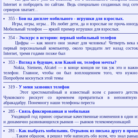
Internet и побродить по сайтам. Ведь специально созданных под со
серверов хватает...
355 -
Бои на дисплее мобильного - игрушки для взрослых.
Игры, игры, игры... Их любят дети, да и взрослые не прочь иногда
Мобильный телефон — яркий пример игрушки для взрослых.
354 -
Экскурс в историю: первый мобильный телефон
Цифры — как много они значат для человека! Четверть века н
первый персональный компьютер, около тридцати лет назад состоя
Internet, тремя годами позже был
353 -
Взгляд в будущее, или Какой он, телефон мечты?
Nokia, Siemens, Alcatel — в конце концов не так уж это и важно
телефон. Главное, чтобы он был воплощением того, что нужн
Попробуем коснуться этой темы
319 -
У меня зазвонил телефон
Этот хрестоматийный и известный всем с раннего детства
Чуковского рискует со временем превратиться в непонятную
абракадабру. Понемногу наши телефоны переста
285 -
Связь фиксированная и мобильная
Уходящий год принес серьезные качественные изменения в один из
и динамично развивающихся рынков — рынков телекоммуникаций
281 -
Как выбрать мобильник. Отрывок из письма другу в про
…Таким образом, я решил тебе написать обо всем, что знал раньше